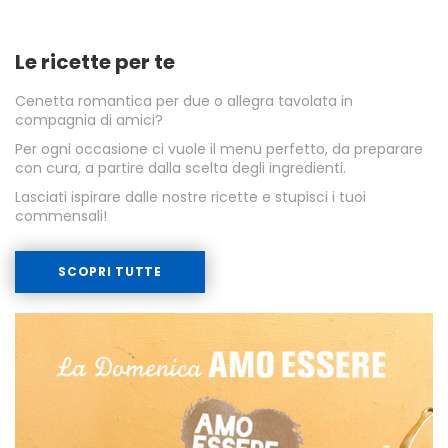
Le ricette per te
Cenetta romantica per due o allegra tavolata in
compagnia di amici?
Per ogni occasione ci vuole il menu perfetto, da preparare
con cura, a partire dalla scelta degli ingredienti.
Lasciati ispirare dalle nostre ricette e stupisci i tuoi
commensali!
SCOPRI TUTTE