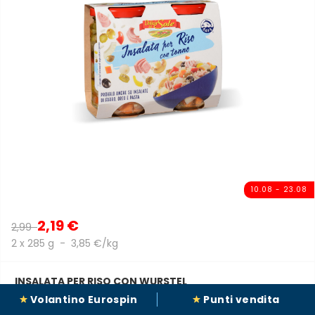
10.08 - 23.08
2,19 €
2,99
2 x 285 g - 3,85 €/kg
INSALATA PER RISO CON WURSTEL
DELIZIE DAL SOLE
Volantino Eurospin
Punti vendita