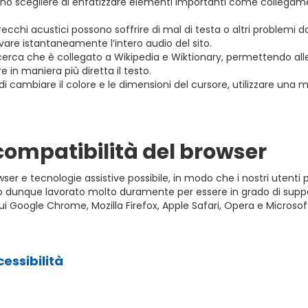
ono scegliere di enfatizzare elementi importanti come collegamen
ecchi acustici possono soffrire di mal di testa o altri problemi 
vare istantaneamente l’intero audio del sito.
icerca che è collegato a Wikipedia e Wiktionary, permettendo alle
apire in maniera più diretta il testo.
à di cambiare il colore e le dimensioni del cursore, utilizzare una 
compatibilità del browser
e tecnologie assistive possibile, in modo che i nostri utenti po
amo dunque lavorato molto duramente per essere in grado di suppo
 cui Google Chrome, Mozilla Firefox, Apple Safari, Opera e Microso
essibilità