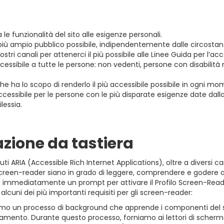
 le funzionalità del sito alle esigenze personali.
più ampio pubblico possibile, indipendentemente dalle circostan
i canali per attenerci il più possibile alle Linee Guida per l’acce
cessibile a tutte le persone: non vedenti, persone con disabilità m
e ha lo scopo di renderlo il più accessibile possibile in ogni mo
cessibile per le persone con le più disparate esigenze date dalla 
ilessia.
zione da tastiera
buti ARIA (Accessible Rich Internet Applications), oltre a divers
 screen-reader siano in grado di leggere, comprendere e godere a
 immediatamente un prompt per attivare il Profilo Screen-Reader
cuni dei più importanti requisiti per gli screen-reader:
mo un processo di background che apprende i componenti del sito
nto. Durante questo processo, forniamo ai lettori di schermo dati 