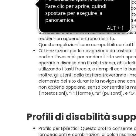
Ad esempio, forniamo etichette di moduli accurat
per gli input dei moduli; ruoli degli elementi 
Inoltre, per le immagini che non sono descritt
forma di ALT (alternative text) tag accurata
nell’immagine, utilizzando una tecnologia OCR 
devono solo premere la combinazione di tastie
reader non appena entrano nel sito.
Queste regolazioni sono compatibili con tutti i
Ottimizzazioni per la navigazione da tastiera
codice Javascript per rendere il sito web operab
operare a discesa con i tasti freccia, chiuderli
utilizzando i tasti freccia, e riempirli con la bar
Inoltre, gli utenti della tastiera troveranno i
elemento del sito durante la navigazione con l
non appena appaiono, senza consentire la mess
(intestazioni), “F” (forme), “B” (pulsanti), e “G
Profili di disabilità sup
Profilo per Epilettici: Questo profilo consente a
lampeggianti e combinazioni di colori rischios