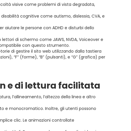
fficoltà visive come problemi di vista degradata,
on disabilità cognitive come autismo, dislessia, CVA, e
per aiutare le persone con ADHD e disturbi dello
on lettori di schermo come JAWS, NVDA, Voiceover e
 compatibile con questo strumento.
ie di gestire il sito web utilizzando dalla tastiera
oni), “F” (forme), “B” (pulsanti), e “G” (grafica) per
n e di lettura facilitata
ra, l’allineamento, l’altezza della linea e altro
tito e monocromatico. Inoltre, gli utenti possono
plice clic. Le animazioni controllate