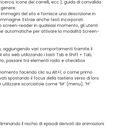
cerca, icone dei carrelli, ecc.); guida di convalida
l genere.
 immagini del sito e fornisce una descrizione in
immagine. Estrae anche testi incorporati
lo screen-reader in qualsiasi momento, gli utenti
iche automatiche per attivare la modalità Screen-
ito, aggiungendo vari comportamenti tramite il
 sito web utilizzando i tasti Tab e Shift + Tab,
Invio, passare tra elementi radio e checkbox
asi momento facendo clic su Alt+1, o come primo
ti spostando il focus della tastiera verso di loro
e utilizzare scorciatoie come “M” (menu), “H”
eliminando il rischio di episodi derivati da animazioni