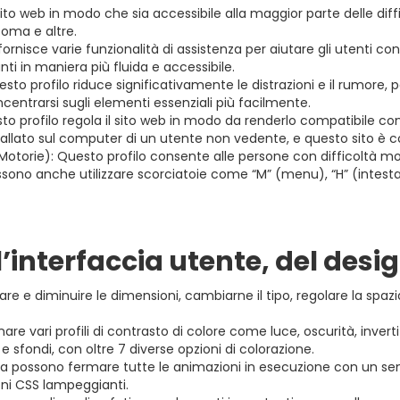
l sito web in modo che sia accessibile alla maggior parte delle di
coma e altre.
 fornisce varie funzionalità di assistenza per aiutare gli utenti c
nti in maniera più fluida e accessibile.
esto profilo riduce significativamente le distrazioni e il rumore, 
centrarsi sugli elementi essenziali più facilmente.
to profilo regola il sito web in modo da renderlo compatibile c
tallato sul computer di un utente non vedente, e questo sito è
Motorie): Questo profilo consente alle persone con difficoltà motor
ossono anche utilizzare scorciatoie come “M” (menu), “H” (intestazi
l’interfaccia utente, del desig
 e diminuire le dimensioni, cambiarne il tipo, regolare la spaziatu
nare vari profili di contrasto di colore come luce, oscurità, inver
 e sfondi, con oltre 7 diverse opzioni di colorazione.
sia possono fermare tutte le animazioni in esecuzione con un sem
ioni CSS lampeggianti.