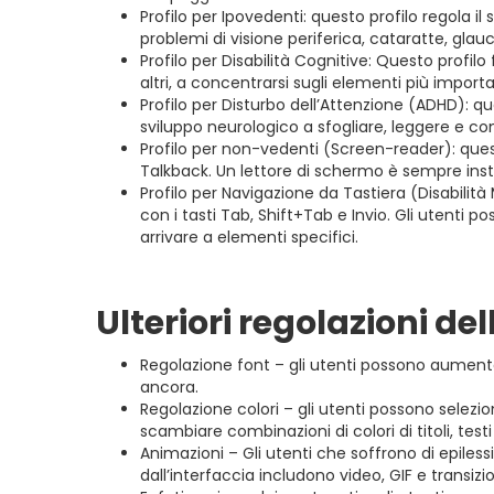
Profilo per Ipovedenti: questo profilo regola i
problemi di visione periferica, cataratte, glau
Profilo per Disabilità Cognitive: Questo profilo
altri, a concentrarsi sugli elementi più importa
Profilo per Disturbo dell’Attenzione (ADHD): qu
sviluppo neurologico a sfogliare, leggere e con
Profilo per non-vedenti (Screen-reader): ques
Talkback. Un lettore di schermo è sempre ins
Profilo per Navigazione da Tastiera (Disabilità 
con i tasti Tab, Shift+Tab e Invio. Gli utenti p
arrivare a elementi specifici.
Ulteriori regolazioni del
Regolazione font – gli utenti possono aumentare
ancora.
Regolazione colori – gli utenti possono selezio
scambiare combinazioni di colori di titoli, testi
Animazioni – Gli utenti che soffrono di epiles
dall’interfaccia includono video, GIF e transiz