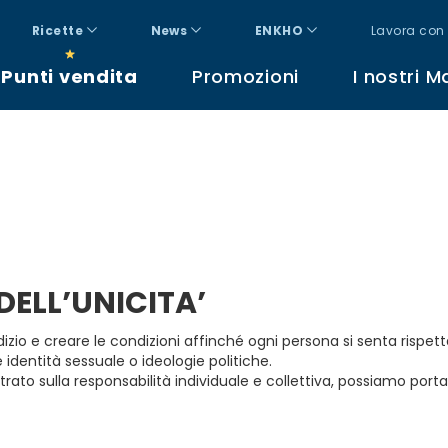
Ricette
News
ENKHO
Lavora con 
Punti vendita
Promozioni
I nostri M
DELL’UNICITA’
o e creare le condizioni affinché ogni persona si senta rispetta
e identità sessuale o ideologie politiche.
ntrato sulla responsabilità individuale e collettiva, possiamo 