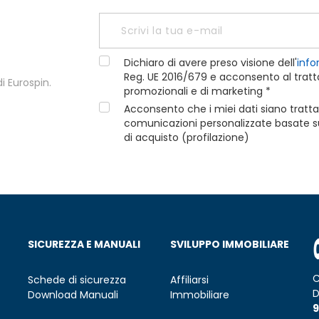
Dichiaro di avere preso visione dell'
info
Reg. UE 2016/679 e acconsento al tratta
i Eurospin.
promozionali e di marketing *
Acconsento che i miei dati siano tratta
comunicazioni personalizzate basate sui
di acquisto (profilazione)
SICUREZZA E MANUALI
SVILUPPO IMMOBILIARE
C
Schede di sicurezza
Affiliarsi
D
Download Manuali
Immobiliare
9