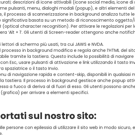
i; descrizioni di icone attivabili (icone social media, icone di ri
come pulsanti, menu, dialoghi modali (popup), e altri elementi de
e, il processo di scannerizzazione in background analizza tutte le
 e significativa basata su un metodo di riconoscimento oggetto/
(optical character recognition). Per attivare le regolazioni per 
ra ‘Alt + 1’. Gli utenti di Screen-reader ottengono anche notif
 lettori di schermo più usati, tra cui JAWS e NVDA.
: Il processo in background modifica e regola anche l’HTML del s
ile tramite la tastiera. Questo include la possibilità di navigare il
 con Esc, usare pulsanti di attivazione e link utilizzando il tasto 
ra spaziatrice o il tasto Invio.
 menu di navigazione rapida e content-skip, disponibili in qualsi
a tastiera. Il processo in background gestisce anche popup attiva
a a fuoco di deriva al di fuori di esso. Gli utenti possono anch
” (grafica) per arrivare a elementi specifici.
portati sul nostro sito:
lle persone con epilessia di utilizzare il sito web in modo sicuro, 
e.