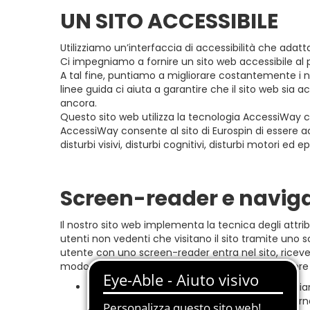
UN SITO ACCESSIBILE
Utilizziamo un’interfaccia di accessibilità che adatta
Ci impegniamo a fornire un sito web accessibile al 
A tal fine, puntiamo a migliorare costantemente i nostr
linee guida ci aiuta a garantire che il sito web sia ac
ancora.
Questo sito web utilizza la tecnologia AccessiWay ch
AccessiWay consente al sito di Eurospin di essere ac
disturbi visivi, disturbi cognitivi, disturbi motori ed ep
Screen-reader e naviga
Il nostro sito web implementa la tecnica degli attri
utenti non vedenti che visitano il sito tramite uno
utente con uno screen-reader entra nel sito, riceve
modo efficace. Ecco come il nostro sito web copre al
Ottimizzazione per gli Screen-reader: Eseguia
conformità continua anche durante l’aggiorname