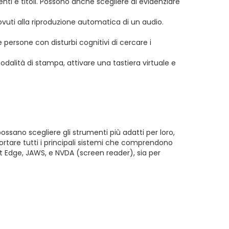
ti e titoli. Possono anche scegliere di evidenziare
dovuti alla riproduzione automatica di un audio.
 persone con disturbi cognitivi di cercare i
modalità di stampa, attivare una tastiera virtuale e
ssano scegliere gli strumenti più adatti per loro,
rtare tutti i principali sistemi che comprendono
ft Edge, JAWS, e NVDA (screen reader), sia per