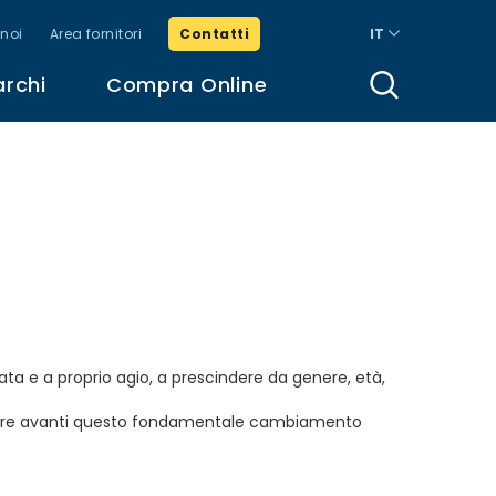
noi
Area fornitori
Contatti
IT
archi
Compra Online
ta e a proprio agio, a prescindere da genere, età,
portare avanti questo fondamentale cambiamento