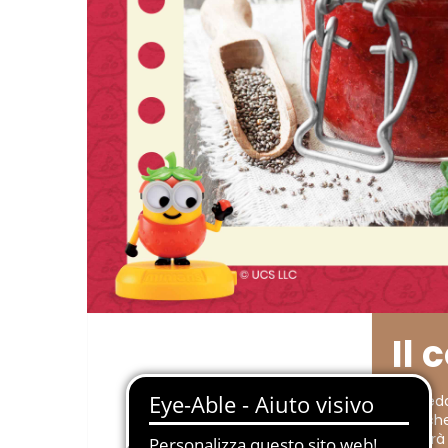
Il 
Raffredd
gelific
arriverà