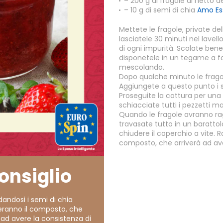
– 200 g di fragole al netto de
– 10 g di semi di chia
Amo Ess
Mettete le fragole, private de
lasciatele 30 minuti nel lavell
di ogni impurità. Scolate bene 
disponetele in un tegame a f
mescolando.
Dopo qualche minuto le fragole i
Aggiungete a questo punto i s
Proseguite la cottura per una 
schiacciate tutti i pezzetti 
Quando le fragole avranno ra
travasate tutto in un barattol
chiudere il coperchio a vite. R
composto, che arriverà ad av
consiglio
andosi i semi di chia
heranno il composto, che
 ad avere la consistenza di