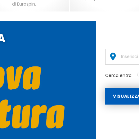
di Eurospin.
A
Cerca entro:
VISUALIZZ