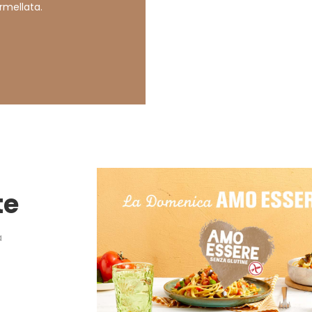
mellata.
te
a