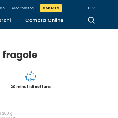
noi
Area fornitori
Contatti
IT
archi
Compra Online
 fragole
20 minuti di cottura
a 200 g: