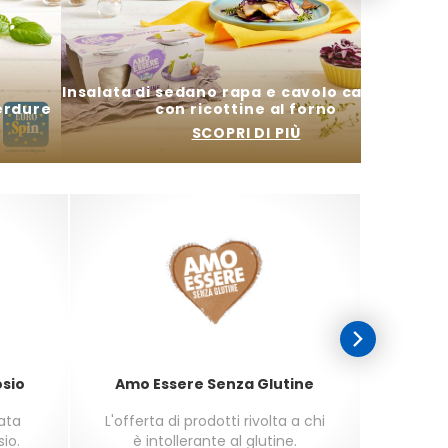
Insalata di sedano rapa e cavolo cappuccio
verdure
con ricottine al forno
SCOPRI DI PIÙ
osio
Amo Essere Senza Glutine
sata
L'offerta di prodotti rivolta a chi
L'offer
sio.
è intollerante al glutine.
seco