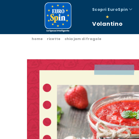
Scopri EuroSpin
Volantino
home
ricette
chia jam di fragole