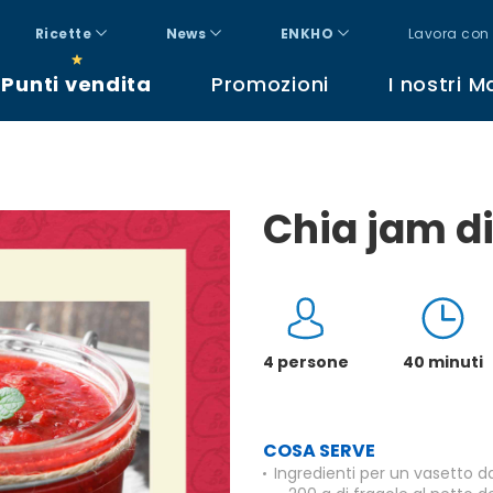
Ricette
News
ENKHO
Lavora con 
Punti vendita
Promozioni
I nostri M
Chia jam di
4 persone
40 minuti
COSA SERVE
Ingredienti per un vasetto d