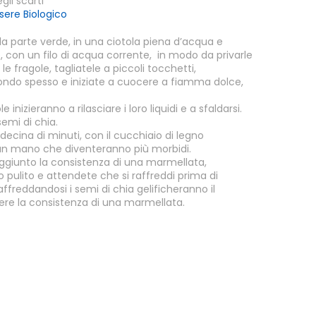
gli scarti
ere Biologico
lla parte verde, in una ciotola piena d’acqua e
o, con un filo di acqua corrente,
in modo da privarle
le fragole, tagliatele a piccoli tocchetti,
ondo spesso e iniziate a cuocere a fiamma dolce,
nizieranno a rilasciare i loro liquidi e a sfaldarsi.
emi di chia.
decina di minuti, con il cucchiaio di legno
man mano che diventeranno più morbidi.
ggiunto la consistenza di una marmellata,
o pulito e attendete che si raffreddi prima di
affreddandosi i semi di chia gelificheranno il
ere la consistenza di una marmellata.