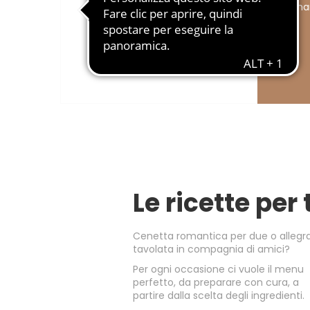
una mar
Le ricette per 
Cenetta romantica per due o allegr
tavolata in compagnia di amici?
Per ogni occasione ci vuole il menu
perfetto, da preparare con cura, a
partire dalla scelta degli ingredienti.