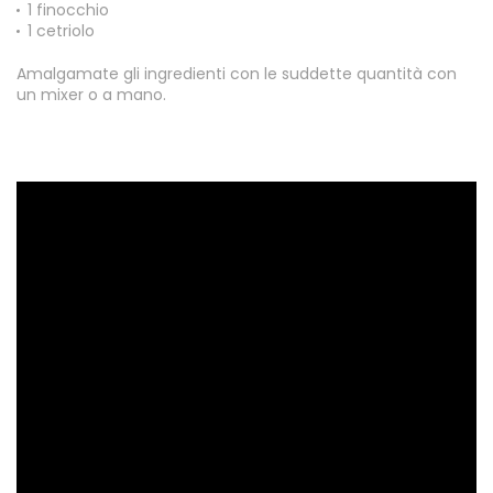
1 finocchio
1 cetriolo
Amalgamate gli ingredienti con le suddette quantità con
un mixer o a mano.