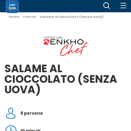
home
ricette
salame al cioccolato (senza uova)
SALAME AL
CIOCCOLATO (SENZA
UOVA)
8 persone
10 minuti