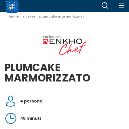
home
ricette
plumcake marmorizzato
PLUMCAKE
MARMORIZZATO
4 persone
45 minuti