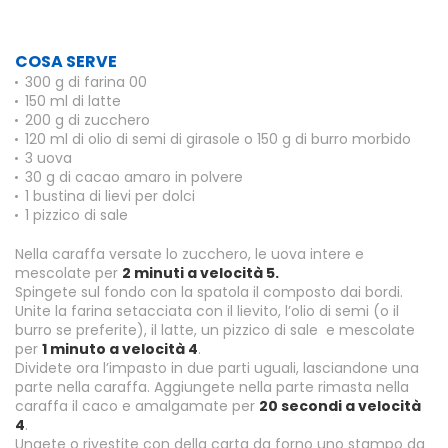
COSA SERVE
300 g di farina 00
150 ml di latte
200 g di zucchero
120 ml di olio di semi di girasole o 150 g di burro morbido
3 uova
30 g di cacao amaro in polvere
1 bustina di lievi per dolci
1 pizzico di sale
Nella caraffa versate lo zucchero, le uova intere e
mescolate per
2 minuti a velocità 5.
Spingete sul fondo con la spatola il composto dai bordi.
Unite la farina setacciata con il lievito, l’olio di semi (o il
burro se preferite), il latte, un pizzico di sale e mescolate
per
1 minuto a velocità 4
.
Dividete ora l’impasto in due parti uguali, lasciandone una
parte nella caraffa. Aggiungete nella parte rimasta nella
caraffa il caco e amalgamate per
20 secondi a velocità
4
.
Ungete o rivestite con della carta da forno uno stampo da