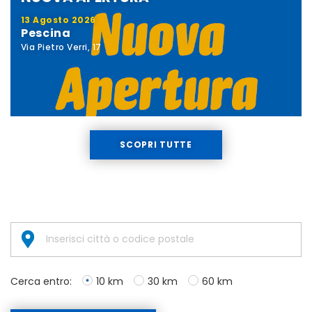
13 Agosto 2026
Pescina
Via Pietro Verri, 17
SCOPRI TUTTE
Cerca entro:
10 km
30 km
60 km