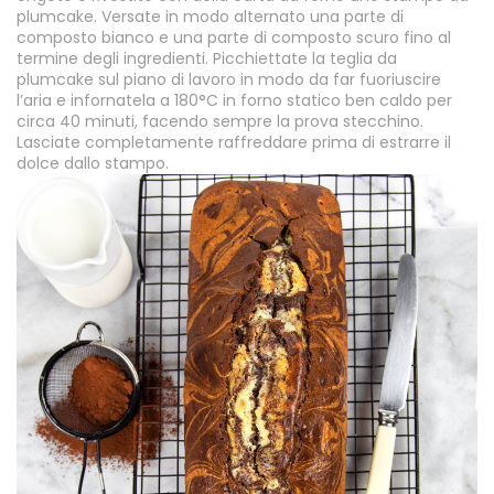
plumcake. Versate in modo alternato una parte di
composto bianco e una parte di composto scuro fino al
termine degli ingredienti. Picchiettate la teglia da
plumcake sul piano di lavoro in modo da far fuoriuscire
l’aria e infornatela a 180°C in forno statico ben caldo per
circa 40 minuti, facendo sempre la prova stecchino.
Lasciate completamente raffreddare prima di estrarre il
dolce dallo stampo.