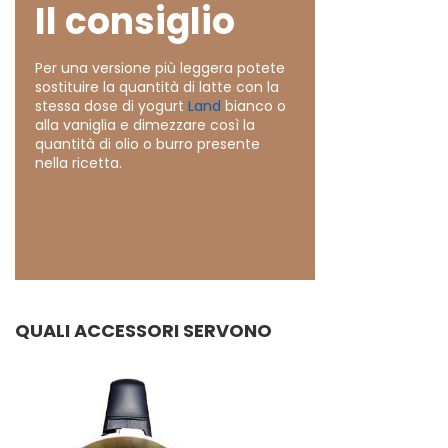
Il consiglio
Per una versione più leggera potete
sostituire la quantità di latte con la
stessa dose di yogurt
Land
bianco o
alla vaniglia e dimezzare così la
quantità di olio o burro presente
nella ricetta.
QUALI ACCESSORI SERVONO