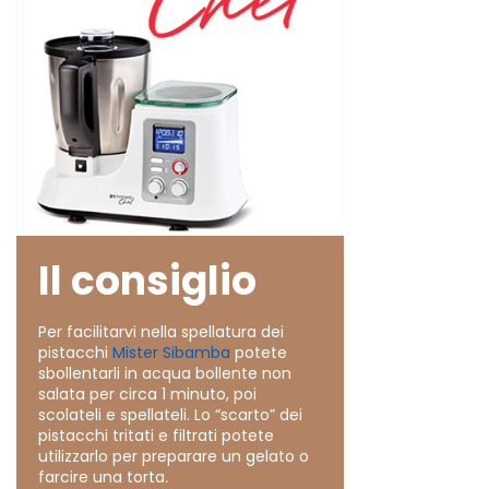
Il consiglio
Per facilitarvi nella spellatura dei
pistacchi
Mister Sibamba
potete
sbollentarli in acqua bollente non
salata per circa 1 minuto, poi
scolateli e spellateli. Lo “scarto” dei
pistacchi tritati e filtrati potete
utilizzarlo per preparare un gelato o
farcire una torta
.