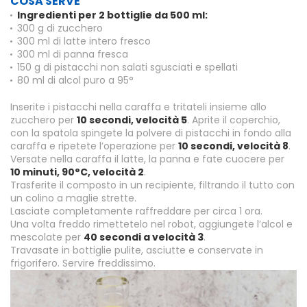
COSA SERVE
Ingredienti per 2 bottiglie da 500 ml:
300 g di zucchero
300 ml di latte intero fresco
300 ml di panna fresca
150 g di pistacchi non salati sgusciati e spellati
80 ml di alcol puro a 95°
Inserite i pistacchi nella caraffa e tritateli insieme allo
zucchero per
10 secondi, velocità 5
. Aprite il coperchio,
con la spatola spingete la polvere di pistacchi in fondo alla
caraffa e ripetete l’operazione per
10 secondi, velocità 8
.
Versate nella caraffa il latte, la panna e fate cuocere per
10 minuti, 90°C, velocità 2
.
Trasferite il composto in un recipiente, filtrando il tutto con
un colino a maglie strette.
Lasciate completamente raffreddare per circa 1 ora.
Una volta freddo rimettetelo nel robot, aggiungete l’alcol e
mescolate per
40 secondi a velocità 3
.
Travasate in bottiglie pulite, asciutte e conservate in
frigorifero. Servire freddissimo.