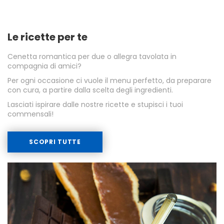
Le ricette per te
Cenetta romantica per due o allegra tavolata in
compagnia di amici?
Per ogni occasione ci vuole il menu perfetto, da preparare
con cura, a partire dalla scelta degli ingredienti.
Lasciati ispirare dalle nostre ricette e stupisci i tuoi
commensali!
SCOPRI TUTTE