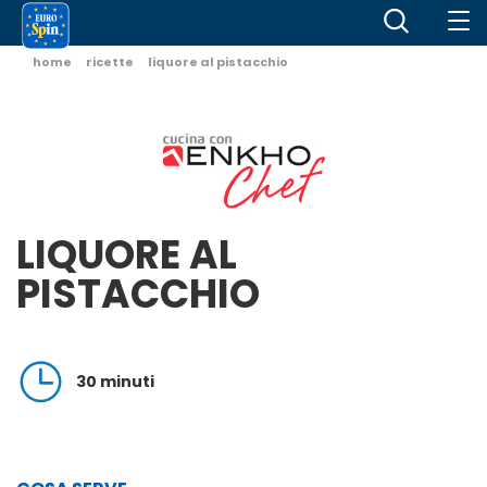
home
ricette
liquore al pistacchio
LIQUORE AL
PISTACCHIO
30 minuti