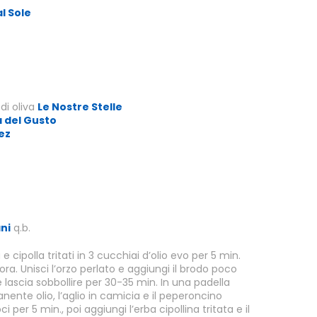
al Sole
di oliva
Le Nostre Stelle
 del Gusto
ez
ani
q.b.
e cipolla tritati in 3 cucchiai d’olio evo per 5 min.
ra. Unisci l’orzo perlato e aggiungi il brodo poco
 lascia sobbollire per 30-35 min. In una padella
nente olio, l’aglio in camicia e il peperoncino
i per 5 min., poi aggiungi l’erba cipollina tritata e il