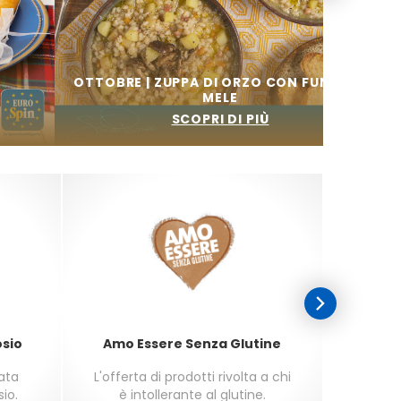
OTTOBRE | ZUPPA DI ORZO CON FUNGHI E
MELE
SCOPRI DI PIÙ
osio
Amo Essere Senza Glutine
sata
L'offerta di prodotti rivolta a chi
L'offer
sio.
è intollerante al glutine.
seco