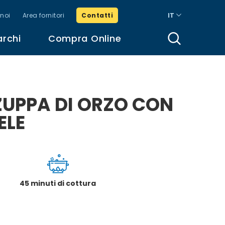
noi
Area fornitori
Contatti
IT
archi
Compra Online
ZUPPA DI ORZO CON
ELE
45 minuti di cottura