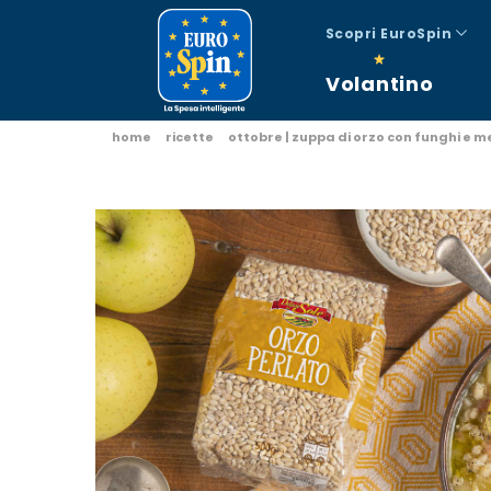
Scopri EuroSpin
Volantino
home
ricette
ottobre | zuppa di orzo con funghi e m