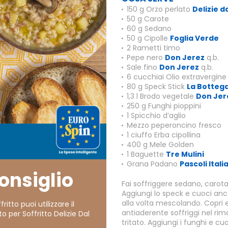
150 g Orzo perlato
Delizie d
50 g Carote
60 g Sedano
50 g Cipolle
Foglia Verde
2 Rametti timo
Pepe nero
Don Jerez
q.b.
Sale fino
Don Jerez
q.b.
6 cucchiai Olio extravergine 
80 g Speck Stick
La Bottega
1,3 l Brodo vegetale
Don Jer
250 g Funghi pioppini
1 Spicchio d’aglio
Mezzo peperoncino fresco
1 ciuffo Erba cipollina
400 g Mele Golden
1 Baguette
Tre Mulini
Grana Padano
Pascoli Itali
consiglio
Fai soffriggere sedano, carota 
Aggiungi lo speck e cuoci anco
alla volta mescolando. Copri e
ffritto puoi utilizzare il
antiaderente soffriggi nel rima
o per Soffritto Delizie Dal
tritato. Aggiungi i funghi e cuoc