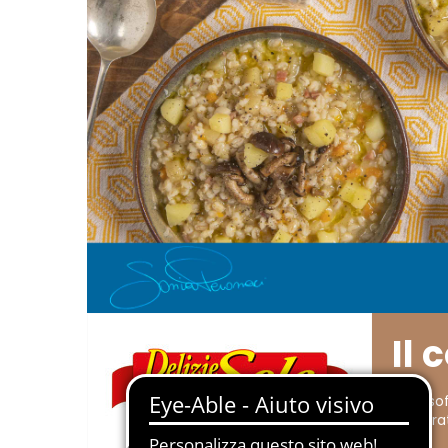
Il 
Per il so
Preparat
Sole