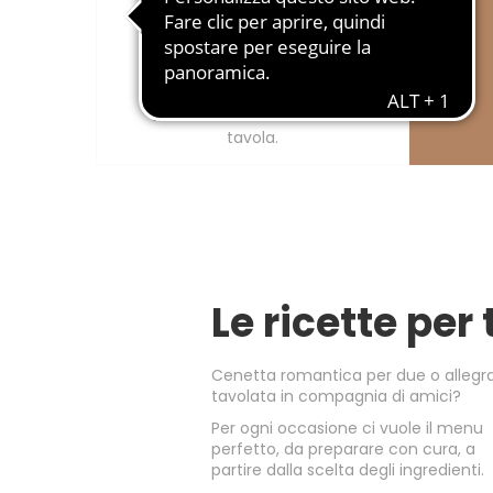
Delizie dal Sole
I sapori dell’orto e della
tradizione mediterranea in
tavola.
Le ricette per 
Cenetta romantica per due o allegr
tavolata in compagnia di amici?
Per ogni occasione ci vuole il menu
perfetto, da preparare con cura, a
partire dalla scelta degli ingredienti.