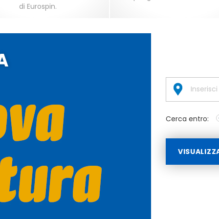
di Eurospin.
A
Cerca entro:
VISUALIZZ