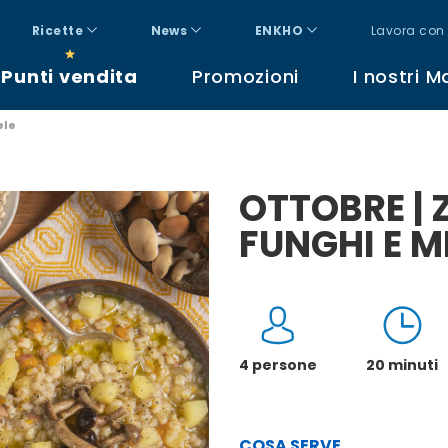
Ricette
News
ENKHO
Lavora con 
Punti vendita
Promozioni
I nostri M
ele
OTTOBRE | 
FUNGHI E M
4 persone
20 minuti
COSA SERVE