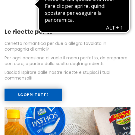
Le ricette per te
Cenetta romantica per due o allegra tavolata in
compagnia di amici?
Per ogni occasione ci vuole il menu perfetto, da preparare
con cura, a partire dalla scelta degli ingredienti.
Lasciati ispirare dalle nostre ricette e stupisci i tuoi
commensali!
SCOPRI TUTTE