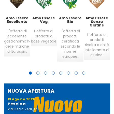
Amo Essere
Amo Essere
Amo Essere
Amo Essere
nte
Eccellente
Veg
Bio
Senza
Glutine
L'offerta di
L'offerta di
L'offerta di
e
L'offerta di
eccellenze
prodotti a
prodotti
le
prodotti
gastronomiche
base vegetale
certificati
e
rivolta a chi è
delle marche
secondo le
intollerante al
g
di Eurospin.
norme
glutine.
europee.
NUOVA APERTURA
13 Agosto 2026
Pescina
Via Pietro Verri, 17