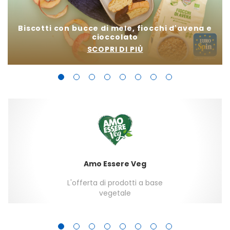
Biscotti con bucce di mele, fiocchi d'avena e
cioccolato
B
SCOPRI DI PIÙ
Amo Essere Veg
L'offerta di prodotti a base
vegetale