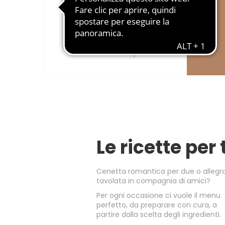
Le Nostre Stelle
L’offerta di eccellenza delle
marche Eurospin.
Le ricette per 
Cenetta romantica per due o allegr
tavolata in compagnia di amici?
Per ogni occasione ci vuole il menu
perfetto, da preparare con cura, a
partire dalla scelta degli ingredienti.