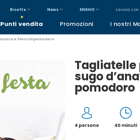
Ricette
News
ENKHO
Lavora con 
Punti vendita
Promozioni
I nostri M
natra e filetti di pomodoro
Tagliatell
sugo d’anatr
pomodoro
4 persone
40 minuti