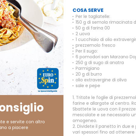
COSA SERVE
Per le tagliatelle:
150 g di semola rimacinata d
50 g di farina 00
2 uova
1 cucchiaio di olio extravergi
prezzemolo fresco
Per il sugo:
6 pomodori san Marzano Do
250 g di sugo di anatra
Parmigiano
20 g di burro
olio extravergine di oliva
sale e pepe
1. Tritate le foglie di prezzem
consiglio
farine e allargate al centro. 
Sbattete le uova con il prezzem
mescolate e se necessario u
omogeneo.
te e servite con altro
2. Dividete il panetto in due e
ano a piacere
vari spessori fino ad ottenere