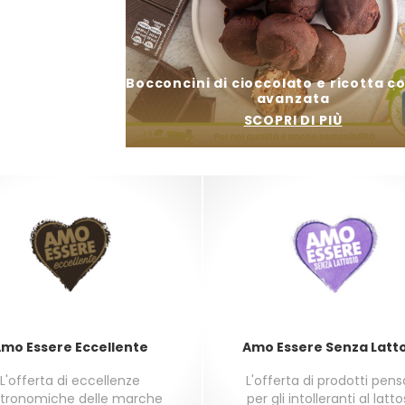
e
Bocconcini di cioccolato e ricotta c
avanzata
SCOPRI DI PIÙ
mo Essere Eccellente
Amo Essere Senza Latt
L'offerta di eccellenze
L'offerta di prodotti pen
tronomiche delle marche
per gli intolleranti al latto