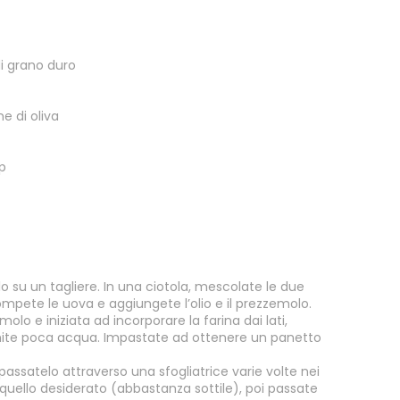
i grano duro
ne di oliva
p
olo su un tagliere. In una ciotola, mescolate le due
Rompete le uova e aggiungete l’olio e il prezzemolo.
olo e iniziata ad incorporare la farina dai lati,
nite poca acqua. Impastate ad ottenere un panetto
 passatelo attraverso una sfogliatrice varie volte nei
 quello desiderato (abbastanza sottile), poi passate