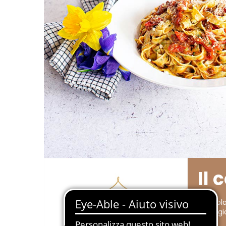
Il 
Mescola
Parmigi