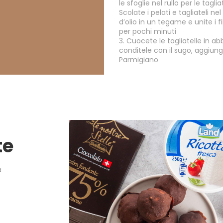
le sfoglie nel rullo per le tagl
Scolate i pelati e tagliateli ne
d’olio in un tegame e unite i f
per pochi minuti
3. Cuocete le tagliatelle in 
conditele con il sugo, aggiung
Parmigiano
te
a