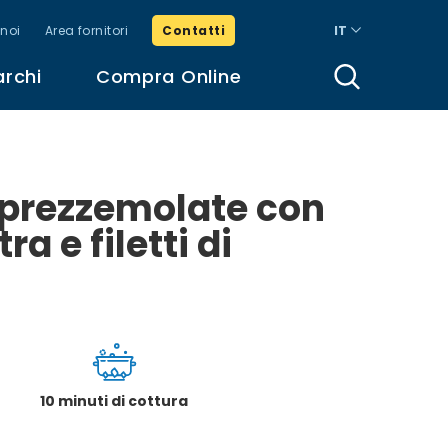
noi
Area fornitori
Contatti
IT
archi
Compra Online
e prezzemolate con
a e filetti di
10 minuti di cottura