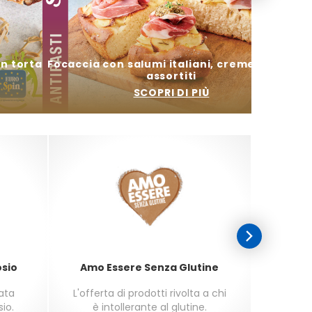
on torta
Focaccia con salumi italiani, creme e paté
assortiti
SCOPRI DI PIÙ
osio
Amo Essere Senza Glutine
sata
L'offerta di prodotti rivolta a chi
L'offer
sio.
è intollerante al glutine.
seco