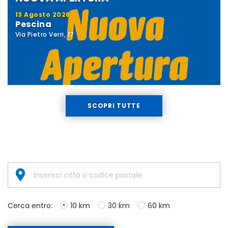
13 Agosto 2026
Pescina
Via Pietro Verri, 17
SCOPRI TUTTE
Cerca entro:
10 km
30 km
60 km