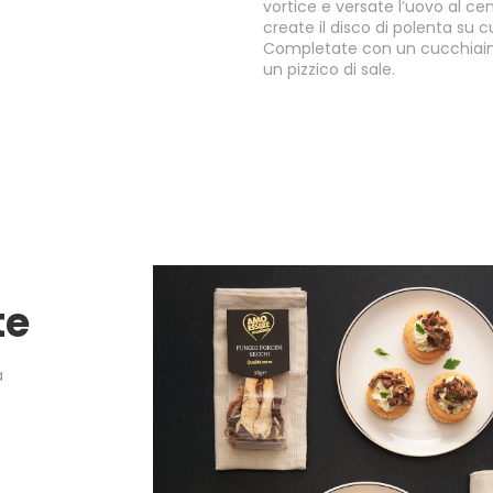
vortice e versate l’uovo al c
create il disco di polenta su c
Completate con un cucchiain
un pizzico di sale.
te
a