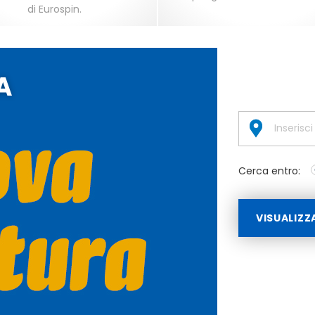
di Eurospin.
A
Cerca entro:
VISUALIZZ