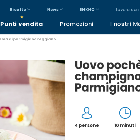
Ricette
News
ENKHO
Lavora con 
Punti vendita
Promozioni
I nostri M
rema di parmigiano reggiano
Uovo pochè
champigno
Parmigian
4 persone
10 minuti