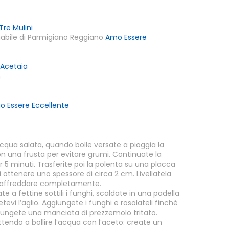
Tre Mulini
abile di Parmigiano Reggiano
Amo Essere
 Acetaia
n
 Essere Eccellente
 acqua salata, quando bolle versate a pioggia la
 una frusta per evitare grumi. Continuate la
5 minuti. Trasferite poi la polenta su una placca
i ottenere uno spessore di circa 2 cm. Livellatela
 raffreddare completamente.
te a fettine sottili i funghi, scaldate in una padella
etevi l’aglio. Aggiungete i funghi e rosolateli finché
iungete una manciata di prezzemolo tritato.
tendo a bollire l’acqua con l’aceto: create un