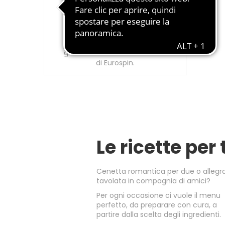
Amo Essere Eccellente
L'offerta di eccellenze
gastronomiche delle marche
di Eurospin.
Le ricette per 
Cenetta romantica per due o allegr
tavolata in compagnia di amici?
Per ogni occasione ci vuole il menu
perfetto, da preparare con cura, a
partire dalla scelta degli ingredienti.