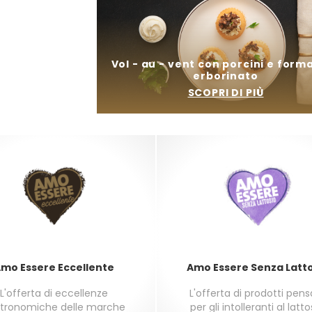
e
Vol - au - vent con porcini e form
erborinato
SCOPRI DI PIÙ
mo Essere Eccellente
Amo Essere Senza Latt
L'offerta di eccellenze
L'offerta di prodotti pen
tronomiche delle marche
per gli intolleranti al latto