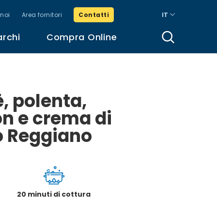
noi
Area fornitori
Contatti
IT
archi
Compra Online
, polenta,
n e crema di
o Reggiano
20 minuti di cottura