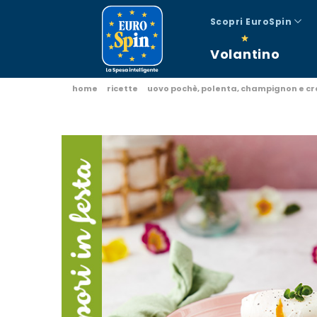
Scopri EuroSpin
Volantino
home
ricette
uovo pochè, polenta, champignon e c