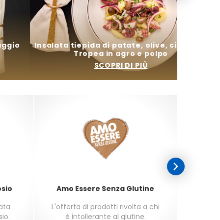
aggio
Insalata tiepida di patate, olive, cipolla di
Tropea in agro e polpo
SCOPRI DI PIÙ
osio
Amo Essere Senza Glutine
sata
L'offerta di prodotti rivolta a chi
L'offer
sio.
è intollerante al glutine.
seco