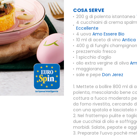
COSA SERVE
200 g di polenta istantanea
4 cucchiaini di crema spalm
Eccellente
4 uova
Amo Essere Bio
10 ml di aceto di vino
Antica
400 g di funghi champigno
prezzemolo fresco
1 spicchio d’aglio
olio extra vergine di oliva
Amo
maggiorana
sale e pepe
Don Jerez
1. Mettete a bollire 800 ml di
polenta, mescolando bene con
cottura a fuoco moderato per 
da forno rivestita, cercando d
con una spatola e lasciatela
2. Nel frattempo pulite e taglia
due cucchiai di olio e soffrigg
morbidi. Salate, pepate e agg
3. Preparate l’uovo pochè met