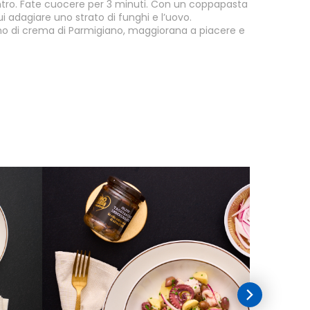
entro. Fate cuocere per 3 minuti. Con un coppapasta
ui adagiare uno strato di funghi e l’uovo.
o di crema di Parmigiano, maggiorana a piacere e