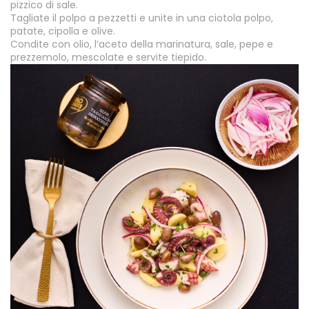
pizzico di sale.
Tagliate il polpo a pezzetti e unite in una ciotola polpo,
patate, cipolla e olive.
Condite con olio, l’aceto della marinatura, sale, pepe e
prezzemolo, mescolate e servite tiepido.