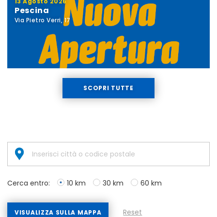
13 Agosto 2026
Pescina
Via Pietro Verri, 17
SCOPRI TUTTE
Cerca entro:
10 km
30 km
60 km
Reset
VISUALIZZA SULLA MAPPA