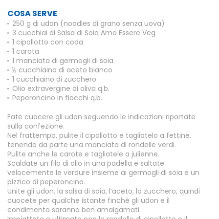
COSA SERVE
250 g di udon (noodles di grano senza uova)
3 cucchiai di Salsa di Soia Amo Essere Veg
1 cipollotto con coda
1 carota
1 manciata di germogli di soia
½ cucchiaino di aceto bianco
1 cucchiaino di zucchero
Olio extravergine di oliva q.b.
Peperoncino in fiocchi q.b.
Fate cuocere gli udon seguendo le indicazioni riportate
sulla confezione.
Nel frattempo, pulite il cipollotto e tagliatelo a fettine,
tenendo da parte una manciata di rondelle verdi.
Pulite anche le carote e tagliatele a julienne.
Scaldate un filo di olio in una padella e saltate
velocemente le verdure insieme ai germogli di soia e un
pizzico di peperoncino.
Unite gli udon, la salsa di soia, l’aceto, lo zucchero, quindi
cuocete per qualche istante finché gli udon e il
condimento saranno ben amalgamati.