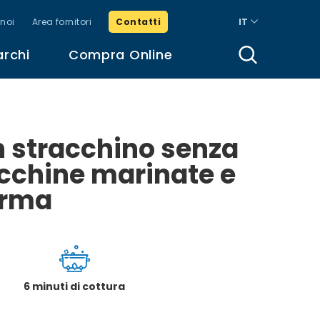
noi
Area fornitori
Contatti
IT
archi
Compra Online
n stracchino senza
ucchine marinate e
arma
6 minuti di cottura