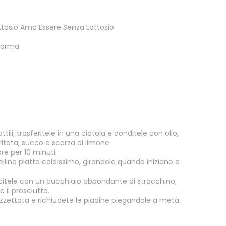
ttosio Amo Essere Senza Lattosio
 Parma
tili, trasferitele in una ciotola e conditele con olio,
ritata, succo e scorza di limone.
re per 10 minuti.
llino piatto caldissimo, girandole quando iniziano a
arcitele con un cucchiaio abbondante di stracchino,
 il prosciutto.
zettata e richiudete le piadine piegandole a metà.