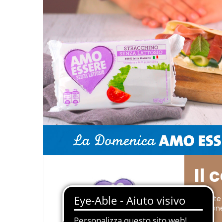
Il 
Provate
salmone