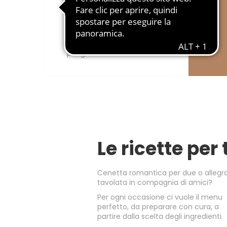
Amo Essere Senza Lattosio
L'offerta di prodotti pensata
per gli intolleranti al lattosio.
Le ricette per 
Cenetta romantica per due o allegr
tavolata in compagnia di amici?
Per ogni occasione ci vuole il menu
perfetto, da preparare con cura, a
partire dalla scelta degli ingredienti.