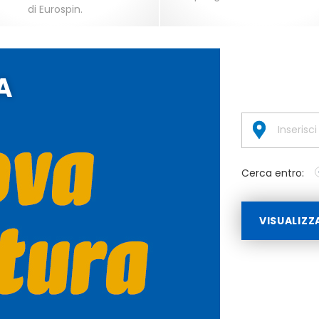
di Eurospin.
A
Cerca entro:
VISUALIZZ