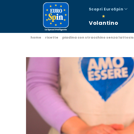
Scopri EuroSpin
Volantino
home
ricette
piadina con stracchino senza lattosio