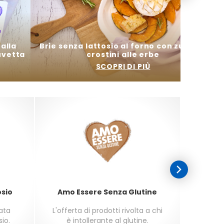
alla
Brie senza lattosio al forno con zucca e
uvetta
crostini alle erbe
SCOPRI DI PIÙ
osio
Amo Essere Senza Glutine
sata
L'offerta di prodotti rivolta a chi
L'offer
sio.
è intollerante al glutine.
seco