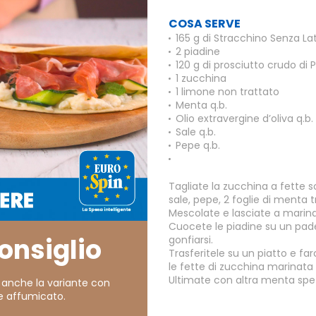
COSA SERVE
165 g di Stracchino Senza La
2 piadine
120 g di prosciutto crudo di
1 zucchina
1 limone non trattato
Menta q.b.
Olio extravergine d’oliva q.b.
Sale q.b.
Pepe q.b.
Tagliate la zucchina a fette sot
sale, pepe, 2 foglie di menta t
Mescolate e lasciate a marina
Cuocete le piadine su un pade
consiglio
gonfiarsi.
Trasferitele su un piatto e f
le fette di zucchina marinata e
Ultimate con altra menta spez
 anche la variante con
 affumicato.