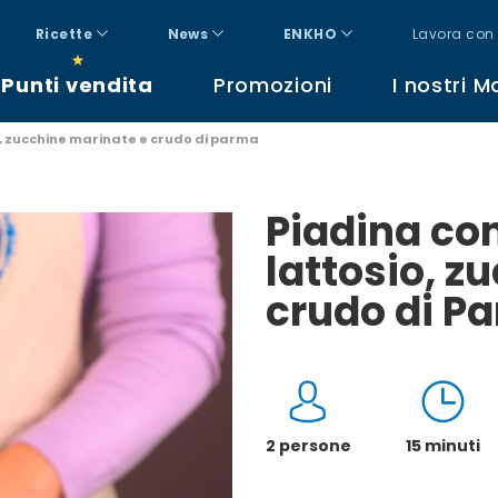
Ricette
News
ENKHO
Lavora con 
Punti vendita
Promozioni
I nostri M
, zucchine marinate e crudo di parma
Piadina co
lattosio, z
crudo di P
2 persone
15 minuti