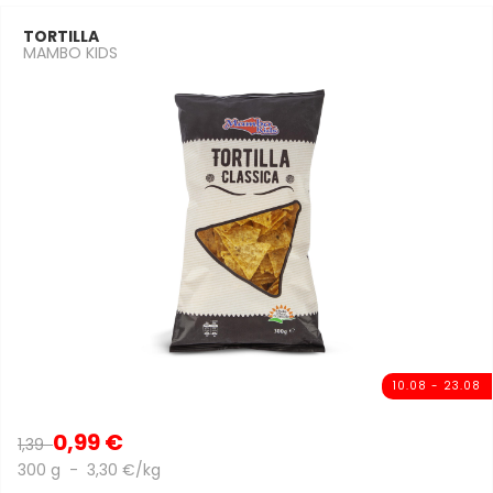
TORTILLA
MAMBO KIDS
10.08 - 23.08
0,99 €
1,39
300 g - 3,30 €/kg