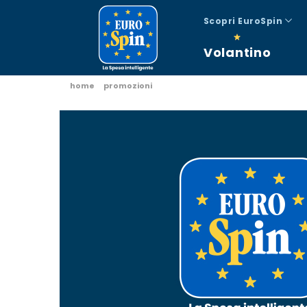
Scopri EuroSpin
Volantino
home
promozioni