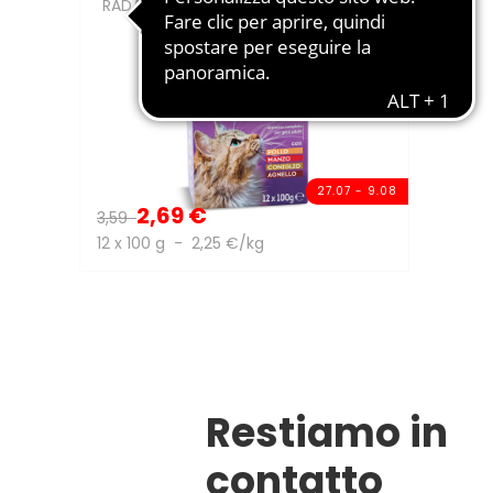
RADAMES
27.07 - 9.08
2,69 €
3,59
12 x 100 g - 2,25 €/kg
Restiamo in
contatto