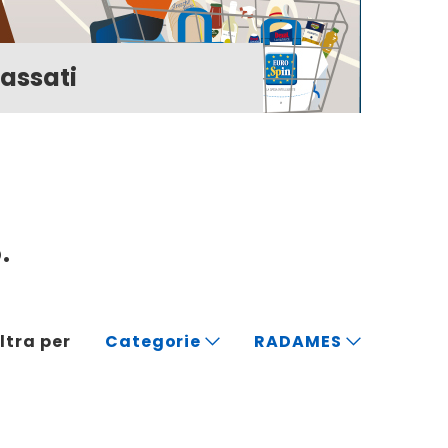
bassati
.
iltra per
Categorie
RADAMES