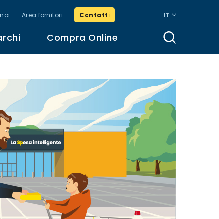
noi
Area fornitori
Contatti
IT
archi
Compra Online