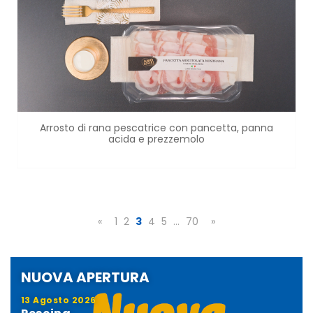
Arrosto di rana pescatrice con pancetta, panna
acida e prezzemolo
«
1
2
3
4
5
…
70
»
NUOVA APERTURA
13 Agosto 2026