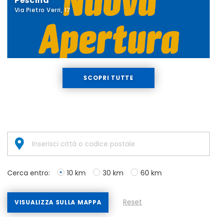
Pescina
Via Pietro Verri, 17
SCOPRI TUTTE
Cerca entro:
10 km
30 km
60 km
Reset
VISUALIZZA SULLA MAPPA