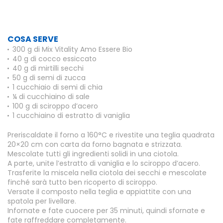
COSA SERVE
300 g di Mix Vitality Amo Essere Bio
40 g di cocco essiccato
40 g di mirtilli secchi
50 g di semi di zucca
1 cucchiaio di semi di chia
¼ di cucchiaino di sale
100 g di sciroppo d’acero
1 cucchiaino di estratto di vaniglia
Preriscaldate il forno a 160°C e rivestite una teglia quadrata
20×20 cm con carta da forno bagnata e strizzata.
Mescolate tutti gli ingredienti solidi in una ciotola.
A parte, unite l’estratto di vaniglia e lo sciroppo d’acero.
Trasferite la miscela nella ciotola dei secchi e mescolate
finché sarà tutto ben ricoperto di sciroppo.
Versate il composto nella teglia e appiattite con una
spatola per livellare.
Infornate e fate cuocere per 35 minuti, quindi sfornate e
fate raffreddare completamente.