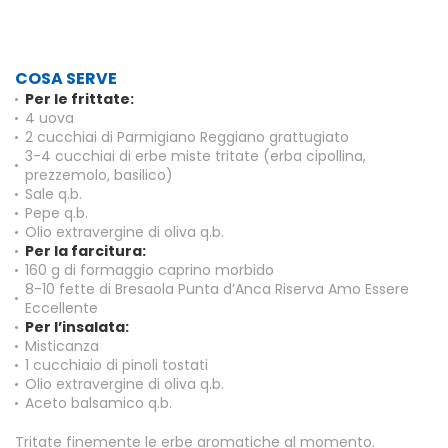
COSA SERVE
Per le frittate:
4 uova
2 cucchiai di Parmigiano Reggiano grattugiato
3-4 cucchiai di erbe miste tritate (erba cipollina,
prezzemolo, basilico)
Sale q.b.
Pepe q.b.
Olio extravergine di oliva q.b.
Per la farcitura:
160 g di formaggio caprino morbido
8-10 fette di Bresaola Punta d’Anca Riserva Amo Essere
Eccellente
Per l’insalata:
Misticanza
1 cucchiaio di pinoli tostati
Olio extravergine di oliva q.b.
Aceto balsamico q.b.
Tritate finemente le erbe aromatiche al momento.