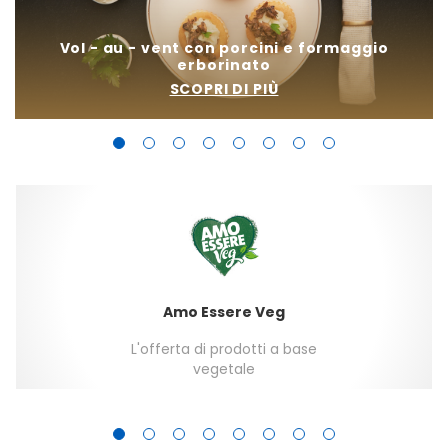
Vol - au - vent con porcini e formaggio
I
erborinato
SCOPRI DI PIÙ
Amo Essere Veg
L'offerta di prodotti a base
vegetale