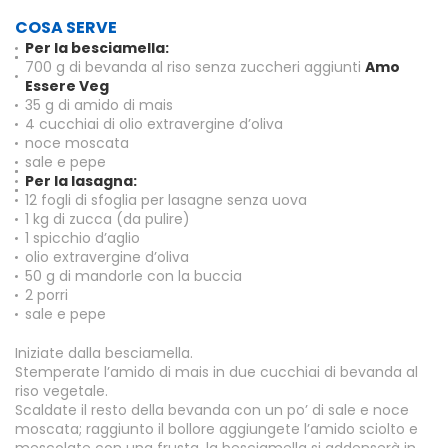
COSA SERVE
Per la besciamella:
700 g di bevanda al riso senza zuccheri aggiunti
Amo
Essere Veg
35 g di amido di mais
4 cucchiai di olio extravergine d’oliva
noce moscata
sale e pepe
Per la lasagna:
12 fogli di sfoglia per lasagne senza uova
1 kg di zucca (da pulire)
1 spicchio d’aglio
olio extravergine d’oliva
50 g di mandorle con la buccia
2 porri
sale e pepe
Iniziate dalla besciamella.
Stemperate l
’
amido di mais in due cucchiai di bevanda al
riso vegetale.
Scaldate il resto della bevanda con un po’
di sale e noce
moscata; raggiunto il bollore aggiungete l
’
amido sciolto e