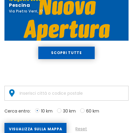
Pescina
Via Pietro Verri, 17
SCOPRI TUTTE
Cerca entro:
10 km
30 km
60 km
Reset
VISUALIZZA SULLA MAPPA