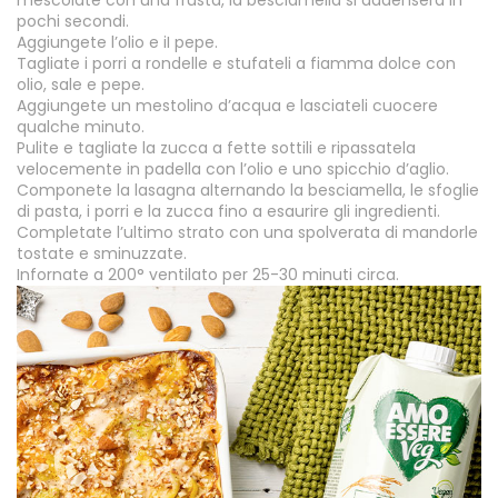
mescolate con una frusta, la besciamella si addenserà in
pochi secondi.
Aggiungete l
’
olio e iI pepe.
Tagliate i porri a rondelle e stufateli a fiamma dolce con
olio, sale e pepe.
Aggiungete un mestolino d
’
acqua e lasciateli cuocere
qualche minuto.
Pulite e tagliate la zucca a fette sottili e ripassatela
velocemente in padella con l
’
olio e uno spicchio d
’
aglio.
Componete la lasagna alternando la besciamella, le sfoglie
di pasta, i porri e la zucca fino a esaurire gli ingredienti.
Completate l
’
ultimo strato con una spolverata di mandorle
tostate e sminuzzate.
Infornate a 200° ventilato per 25-30 minuti circa.