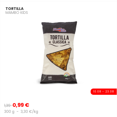
TORTILLA
MAMBO KIDS
10.08 - 23.08
0,99 €
1,39
300 g - 3,30 €/kg