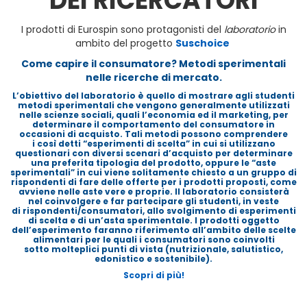
DEI RICERCATORI
I prodotti di Eurospin sono protagonisti del
laboratorio
in
ambito del progetto
Suschoice
Come capire il consumatore? Metodi sperimentali
nelle ricerche di mercato.
L’obiettivo del laboratorio è quello di mostrare agli studenti
metodi sperimentali che vengono generalmente utilizzati
nelle scienze sociali, quali l’economia ed il marketing, per
determinare il comportamento del consumatore in
occasioni di acquisto. Tali metodi possono comprendere
i così detti “esperimenti di scelta” in cui si utilizzano
questionari con diversi scenari d’acquisto per determinare
una preferita tipologia del prodotto, oppure le “aste
sperimentali” in cui viene solitamente chiesto a un gruppo di
rispondenti di fare delle offerte per i prodotti proposti, come
avviene nelle aste vere e proprie. Il laboratorio consisterà
nel coinvolgere e far partecipare gli studenti, in veste
di rispondenti/consumatori, allo svolgimento di esperimenti
di scelta e di un’asta sperimentale. I prodotti oggetto
dell’esperimento faranno riferimento all’ambito delle scelte
alimentari per le quali i consumatori sono coinvolti
sotto molteplici punti di vista (
nutrizionale, salutistico,
edonistico e sostenibile
).
Scopri di più!