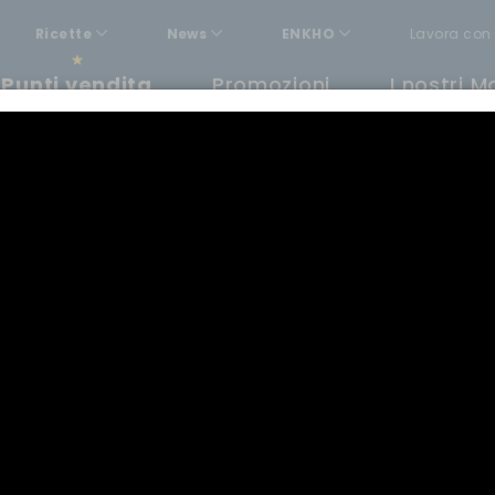
Ricette
News
ENKHO
Lavora con 
Punti vendita
Promozioni
I nostri M