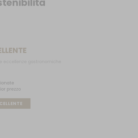
stenibilità
ELLENTE
le eccellenze gastronomiche
zionate
lior prezzo
CELLENTE