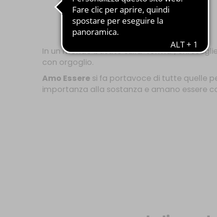
In un mondo basato sulla “forma”, chi sceglie 
con orgoglio.
Amo Essere
si fa portavoce di tutte quelle
importanza alla sostanza e amano essere c