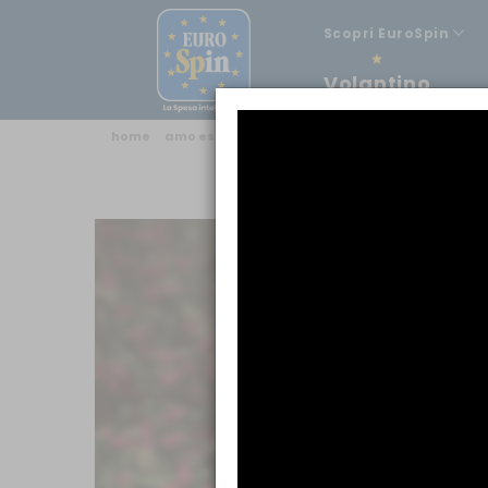
Scopri EuroSpin
Volantino
home
amo essere