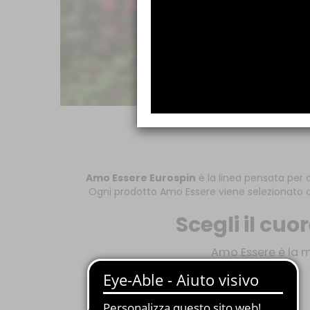
Amo Essere Eurospin
è la linea pensata per 
Ogni prodotto Amo Essere viene selezionato con 
Scegli il cu
Amo Essere è la m