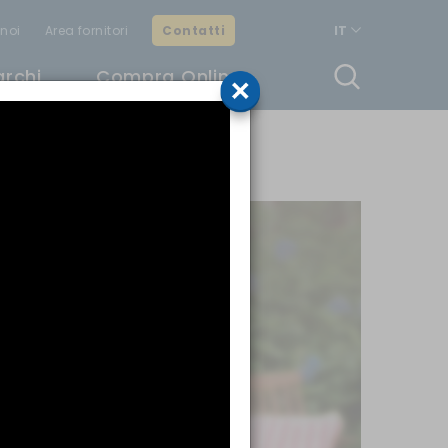
noi
Area fornitori
Contatti
IT
archi
Compra Online