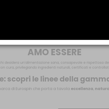
AMO ESSERE
chi desidera un’alimentazione sana, consapevole e rispettosa de
cura, privilegiando ingredienti naturali, certificati e controllat
ore: scopri le linee della gam
arca di Eurospin che porta a tavola
eccellenza
,
natura