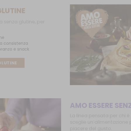
GLUTINE
a senza glutine, per
ine
ta consistenza
pranzo e snack
GLUTINE
AMO ESSERE SEN
La linea pensata per chi è 
sceglie un’alimentazione p
piacere del gusto.