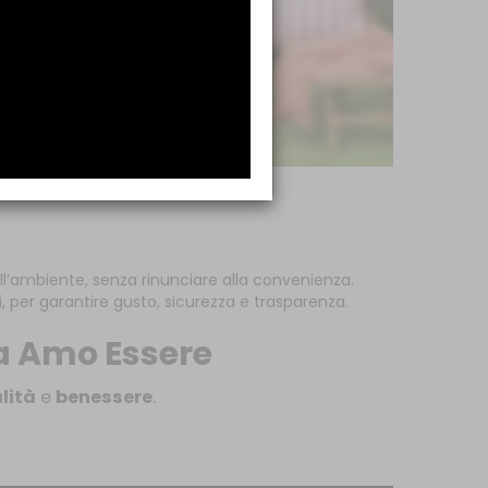
ll’ambiente, senza rinunciare alla convenienza.
i, per garantire gusto, sicurezza e trasparenza.
ma Amo Essere
lità
e
benessere
.