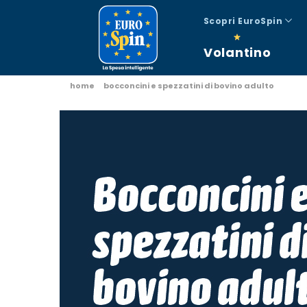
Scopri EuroSpin
Volantino
home
bocconcini e spezzatini di bovino adulto