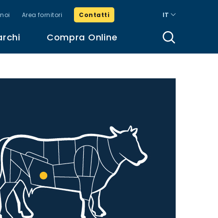
noi
Area fornitori
Contatti
IT
archi
Compra Online