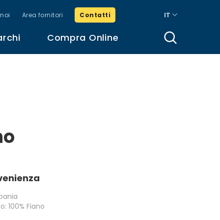
noi
Area fornitori
Contatti
IT
archi
Compra Online
no
venienza
ania
no: 100% Fiano