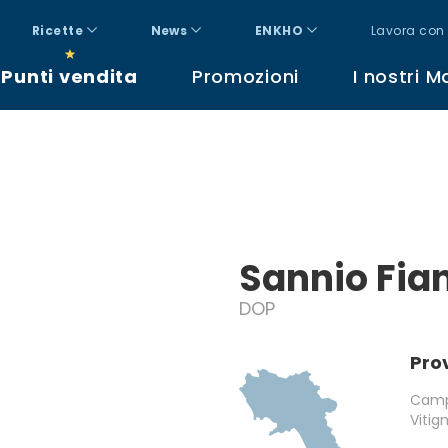
Ricette
News
ENKHO
Lavora con 
Punti vendita
Promozioni
I nostri M
Sannio Fia
DOP
Pro
Camp
Vitig