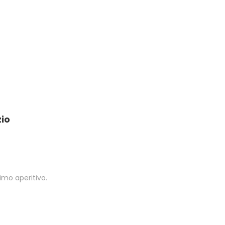
zio
timo aperitivo.