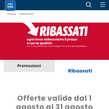
home
ribassati
Promozioni
Ribassati
Offerte valide dal 1
agosto al 31 agosto