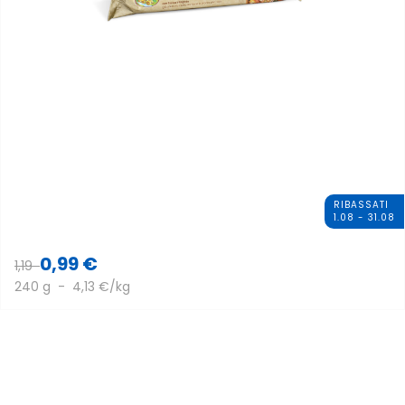
RIBASSATI
1.08 - 31.08
0,99 €
1,19
240 g - 4,13 €/kg