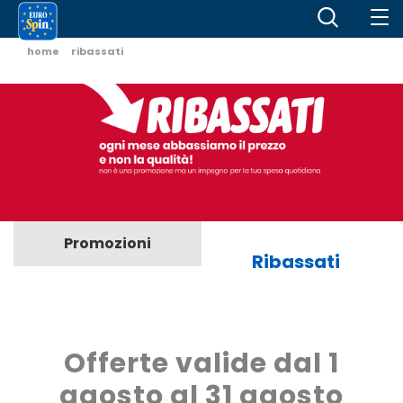
home
ribassati
Promozioni
Ribassati
Offerte valide dal 1
agosto al 31 agosto