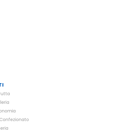
TI
rutta
leria
ronomia
Confezionato
eria