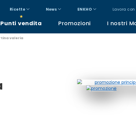
Ricette
News
ENKHO
Lavora con 
Punti vendita
Promozioni
I nostri M
rtina valeria
a