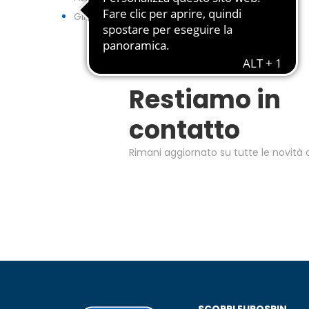
GIFTCARD
Restiamo in
contatto
Rimani aggiornato su tutte le novità d