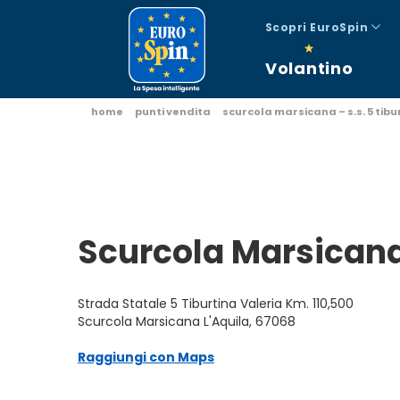
Scopri EuroSpin
Volantino
home
punti vendita
scurcola marsicana – s.s. 5 tibu
Scurcola Marsican
Strada Statale 5 Tiburtina Valeria Km. 110,500
Scurcola Marsicana L'Aquila, 67068
Raggiungi con Maps