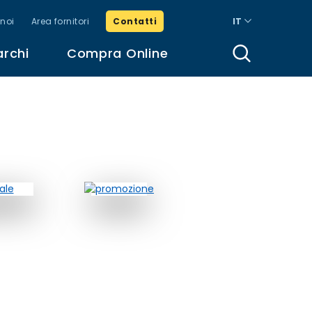
noi
Area fornitori
Contatti
IT
archi
Compra Online