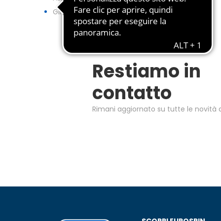
GIFTCARD
Restiamo in
contatto
Rimani aggiornato su tutte le novità d