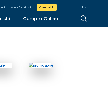
noi
Area fornitori
Contatti
IT
archi
Compra Online