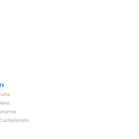
TI
rutta
leria
ronomia
Confezionato