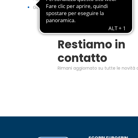
GIFTCARD
Restiamo in
contatto
Rimani aggiornato su tutte le novità d