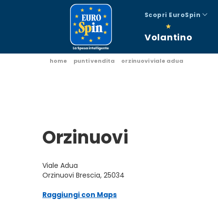
Scopri EuroSpin
Volantino
home
punti vendita
orzinuovi viale adua
Orzinuovi
Viale Adua
Orzinuovi Brescia, 25034
Raggiungi con Maps