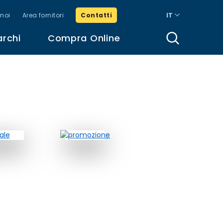
noi
Area fornitori
Contatti
IT
archi
Compra Online