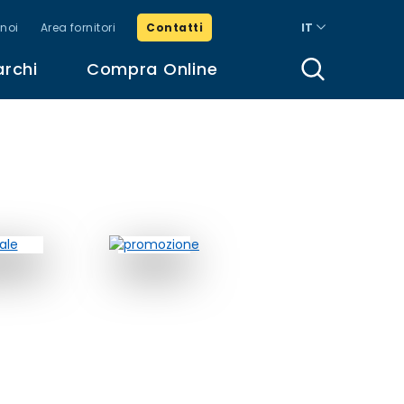
noi
Area fornitori
Contatti
IT
archi
Compra Online