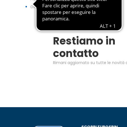
GIFTCARD
Restiamo in
contatto
Rimani aggiornato su tutte le novità d