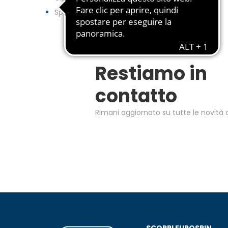
Spesa Online
Restiamo in
contatto
Rimani aggiornato su tutte le novità d