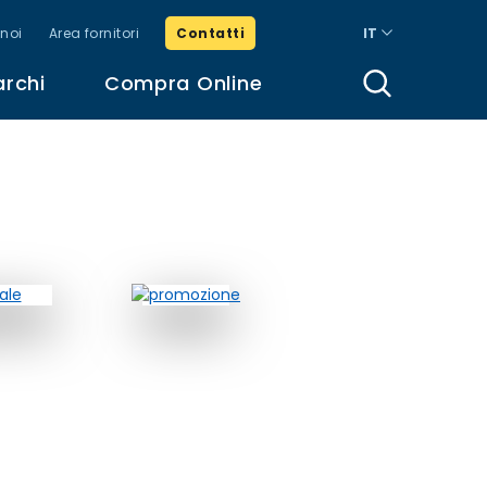
noi
Area fornitori
Contatti
IT
archi
Compra Online