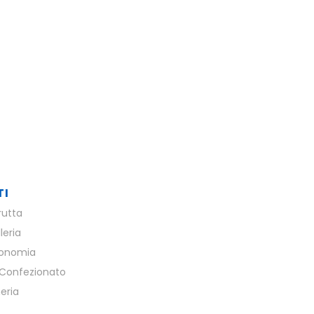
TI
rutta
leria
ronomia
Confezionato
eria