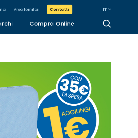
noi
Area fornitori
Contatti
IT
archi
Compra Online