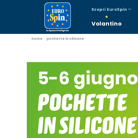
Scopri EuroSpin
Volantino
home
pochette in silicone