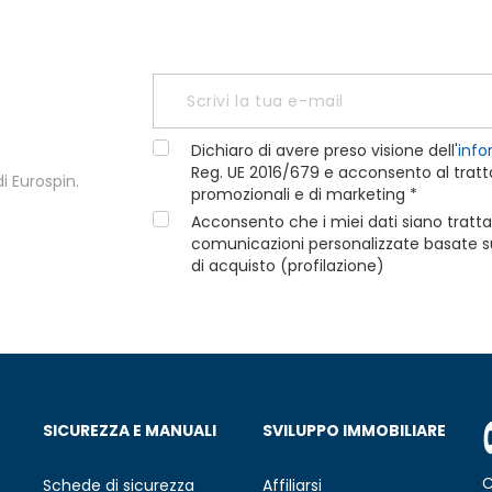
Dichiaro di avere preso visione dell'
info
Reg. UE 2016/679 e acconsento al tratta
i Eurospin.
promozionali e di marketing *
Acconsento che i miei dati siano tratta
comunicazioni personalizzate basate sui
di acquisto (profilazione)
SICUREZZA E MANUALI
SVILUPPO IMMOBILIARE
C
Schede di sicurezza
Affiliarsi