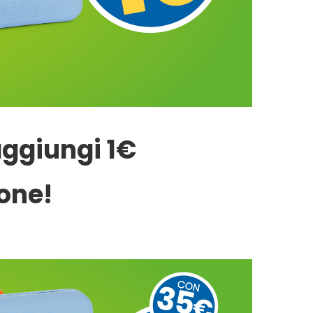
 aggiungi 1€
cone!