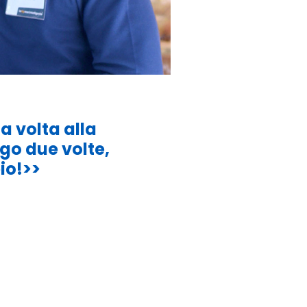
a volta alla
ngo
due volte,
io!>>