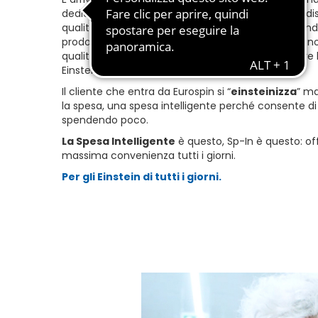
dedicata alla missione che da sempre ci contraddisti
qualità alla massima convenienza tutti i giorni.V
prodotti a marchio nostro perché vogliamo che i nost
qualità del prodotto e niente altro. Sono loro a fare l
Einstein di tutti i giorni
Il cliente che entra da Eurospin si “
einsteinizza
” ma
la spesa, una spesa intelligente perché consente di
spendendo poco.
La Spesa Intelligente
è questo, Sp-In è questo: offr
massima convenienza tutti i giorni.
Per gli Einstein di tutti i giorni.