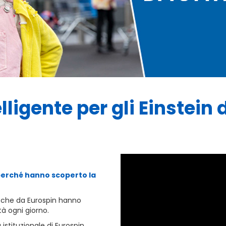
ligente per gli Einstein di
perché hanno scoperto la
rni che da Eurospin hanno
à ogni giorno.
stituzionale di Eurospin,