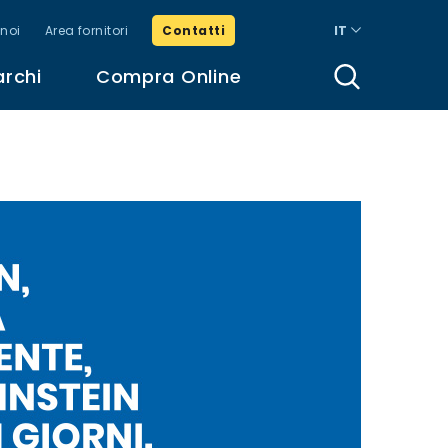
noi
Area fornitori
Contatti
IT
archi
Compra Online