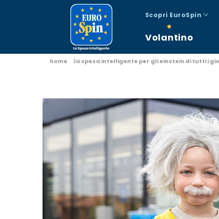
Scopri EuroSpin
Volantino
home
la spesa intelligente per gli einstein di tutti i gi