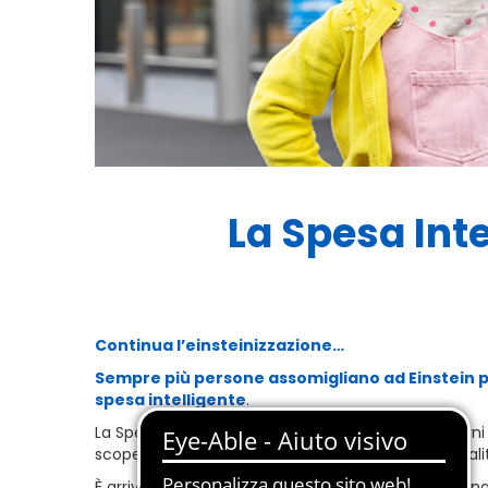
La Spesa Intel
Continua l’einsteinizzazione…
Sempre più persone assomigliano ad Einstein 
spesa intelligente
.
La Spesa Intelligente è per gli Einstein di tutti i gio
scoperto la formula per sommare risparmio e qualit
È arrivata la seconda puntata della della campagna i