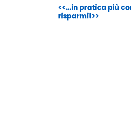
<<…in pratica più co
risparmi!
>>