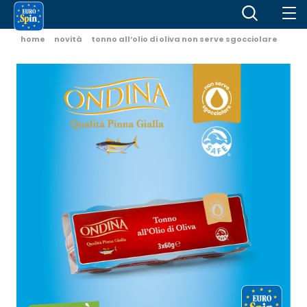
home
novità
tonno all’olio di oliva non serve sgocciolare