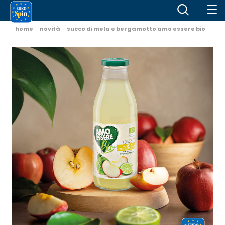
home
novità
succo di mela e bergamotto amo essere bio