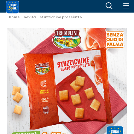
home
novità
stuzzichine prosciutto