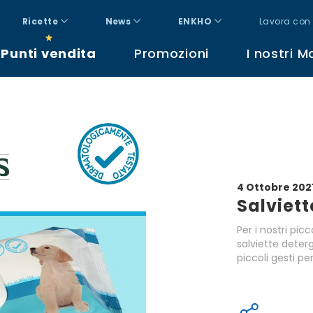
Ricette
News
ENKHO
Lavora con 
Punti vendita
Promozioni
I nostri M
4 Ottobre 202
Salviett
Per i nostri picc
salviette deter
piccoli gesti pe