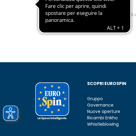
contatto
Rimani aggiornato su tutte le novità d
SCOPRI EUROSPIN
Gruppo
Governance
Nuove aperture
Ricambi Enkho
Whistleblowing