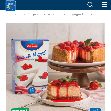
home
novità
preparato per torta allo yogurt dolciando