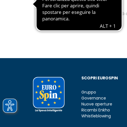
contatto
Rimani aggiornato su tutte le novità d
SCOPRI EUROSPIN
Gruppo
Governance
Nuove aperture
Ricambi Enkho
Whistleblowing