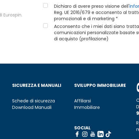
Dichiaro di avere preso visione dell'
info
Reg. UE 2016/679 e acconsento al tratta
i Eurospin.
promozionali e di marketing *
Acconsento che i miei dati siano tratta
comunicazioni personalizzate basate sui
di acquisto (profilazione)
SICUREZZA E MANUALI
SVILUPPO IMMOBILIARE
C
Schede di sicurezza
Affiliarsi
D
Download Manuali
Immobiliare
9
R
SOCIAL
m