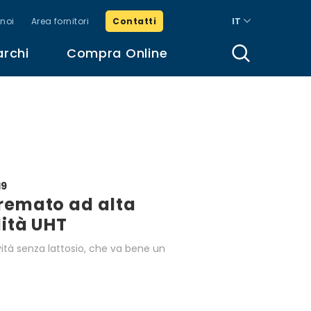
noi
Area fornitori
Contatti
IT
archi
Compra Online
19
cremato ad alta
lità UHT
tà senza lattosio, che va bene un