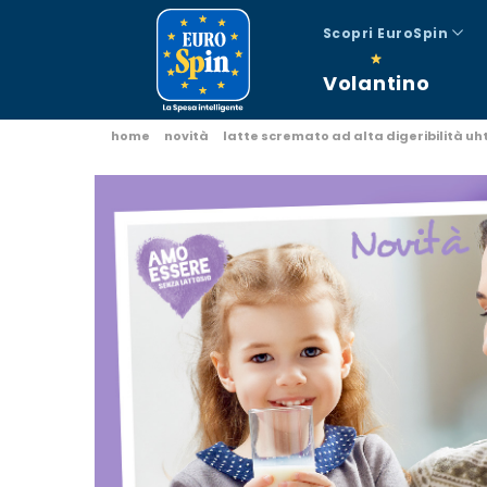
Scopri EuroSpin
Volantino
home
novità
latte scremato ad alta digeribilità uh