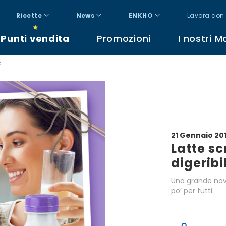
Ricette
News
ENKHO
Lavora con 
Punti vendita
Promozioni
I nostri M
t
21 Gennaio 20
Latte s
digeribi
Una grande novi
po’ per tutti.