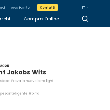
noi
Area fornitori
Contatti
IT
archi
Compra Online
 2025
ght Jakobs Wits
tosa! Prova la nuova birra light
pesaintelligente #birra