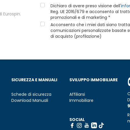
Dichiaro di avere preso visione dell'
info
Reg. UE 2016/679 e acconsento al tratta
i Eurospin.
promozionali e di marketing *
Acconsento che i miei dati siano tratta
comunicazioni personalizzate basate sui
di acquisto (profilazione)
SICUREZZA E MANUALI
SVILUPPO IMMOBILIARE
C
Schede di sicurezza
Affiliarsi
D
Download Manuali
Immobiliare
9
R
SOCIAL
m