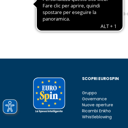
contatto
Rimani aggiornato su tutte le novità d
SCOPRI EUROSPIN
Gruppo
Governance
Nuove aperture
Ricambi Enkho
Whistleblowing