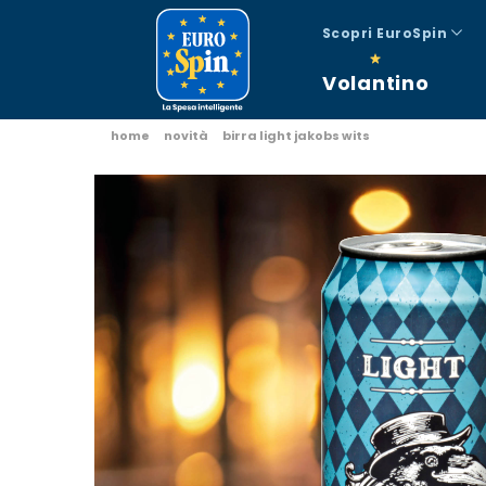
Scopri EuroSpin
Volantino
home
novità
birra light jakobs wits