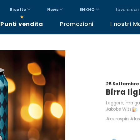
Ricette
News
ENKHO
Lavora con 
Punti vendita
Promozioni
I nostri M
25 Settembre
Birra li
Leggera, ma gus
Jakobs Wits
#eurospin #las