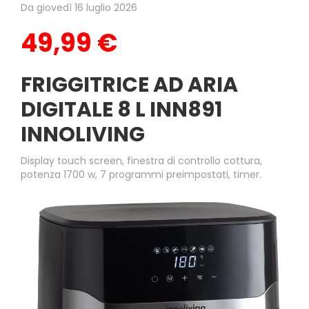
Da giovedì 16 luglio 2026
49,99 €
FRIGGITRICE AD ARIA
DIGITALE 8 L INN891
INNOLIVING
Display touch screen, finestra di controllo cottura,
potenza 1700 w, 7 programmi preimpostati, timer.