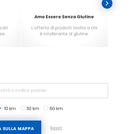
Amo Essere Senza Glutine
Amo E
icati
L'offerta di prodotti rivolta a chi
L'off
ee.
è intollerante al glutine.
per gl
10 km
30 km
60 km
Reset
A SULLA MAPPA