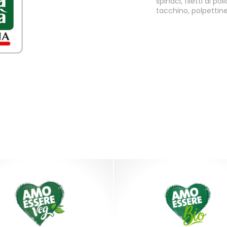
spinaci, filetti di p
tacchino, polpettine