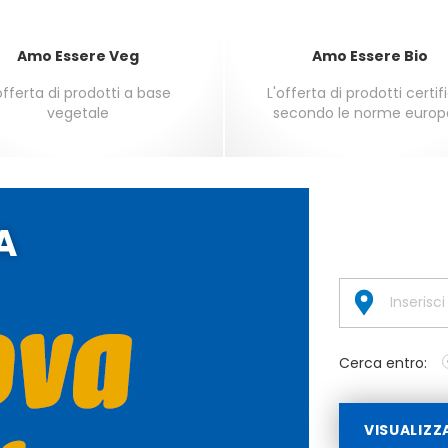
Amo Essere Veg
Amo Essere Bio
offerta di prodotti a base
L'offerta di prodotti certif
vegetale
secondo le norme europ
A
Cerca entro:
VISUALIZZ