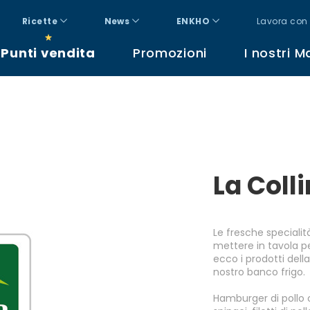
Ricette
News
ENKHO
Lavora con 
Punti vendita
Promozioni
I nostri M
La Coll
Le fresche specialit
mettere in tavola pe
ecco i prodotti della
nostro banco frigo.
Hamburger di pollo o