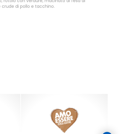
ollo, rotolo con verdure, macinato di fesa di
 crude di pollo e tacchino.