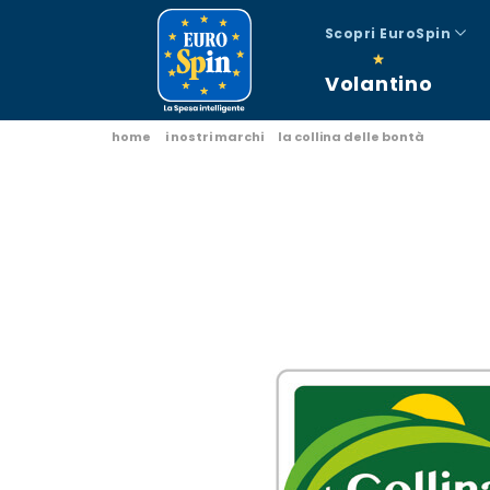
Scopri EuroSpin
Volantino
home
i nostri marchi
la collina delle bontà