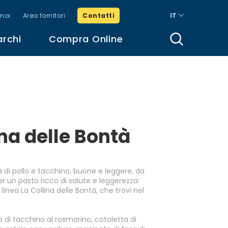
noi
Area fornitori
Contatti
IT
archi
Compra Online
ina delle Bontà
à di pollo e tacchino, buone e leggere, da
r un pasto ricco di salute e leggerezza:
 linea La Collina delle Bontà, che trovi nel
 di tacchino al rosmarino, cotoletta di