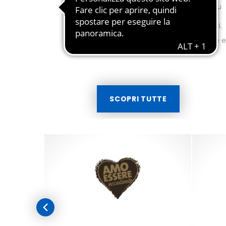
Per ogni occasione ci vuole il menu
perfetto, da preparare con cura, a
partire dalla scelta degli ingredienti.
Lasciati ispirare dalle nostre ricette 
stupisci i tuoi commensali!
SCOPRI TUTTE