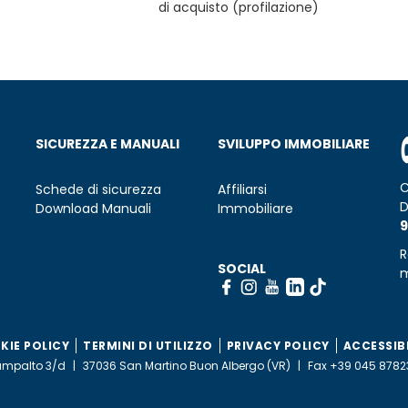
di acquisto (profilazione)
SICUREZZA E MANUALI
SVILUPPO IMMOBILIARE
C
Schede di sicurezza
Affiliarsi
D
Download Manuali
Immobiliare
9
R
SOCIAL
m
KIE POLICY
TERMINI DI UTILIZZO
PRIVACY POLICY
ACCESSIB
ampalto 3/d
37036 San Martino Buon Albergo (VR)
Fax +39 045 878