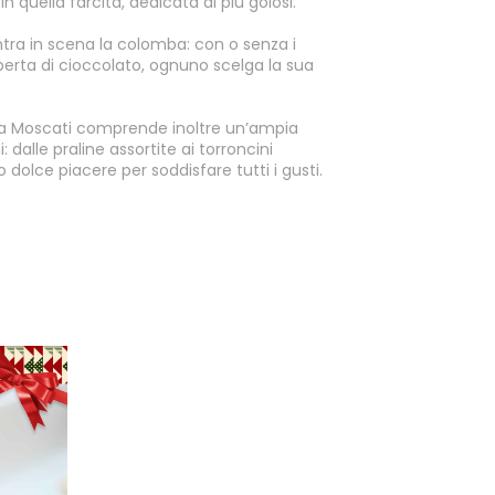
in quella farcita, dedicata ai più golosi.
ntra in scena la colomba: con o senza i
perta di cioccolato, ognuno scelga la sua
uca Moscati comprende inoltre un’ampia
: dalle praline assortite ai torroncini
lo dolce piacere per soddisfare tutti i gusti.