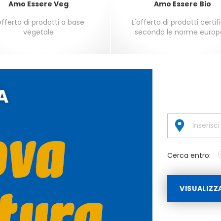
Amo Essere Veg
Amo Essere Bio
offerta di prodotti a base
L'offerta di prodotti certif
vegetale
secondo le norme europ
A
Cerca entro:
VISUALIZZ