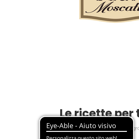
Le ricette per 
Cenetta romantica per due o allegr
tavolata in compagnia di amici?