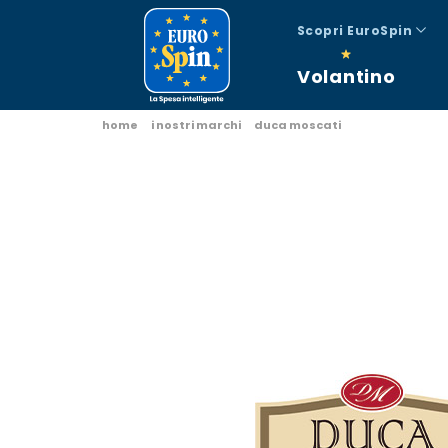
Scopri EuroSpin
Volantino
home
i nostri marchi
duca moscati