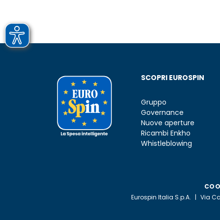
SCOPRI EUROSPIN
Gruppo
Governance
Nuove aperture
Ricambi Enkho
Whistleblowing
COO
Eurospin Italia S.p.A.
Via C