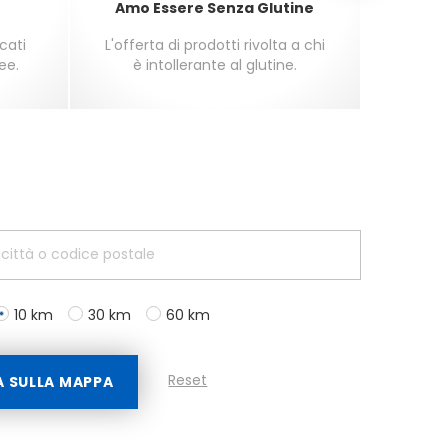
Amo Essere Senza Glutine
Amo E
icati
L'offerta di prodotti rivolta a chi
L'off
ee.
è intollerante al glutine.
per gl
10 km
30 km
60 km
Reset
A SULLA MAPPA