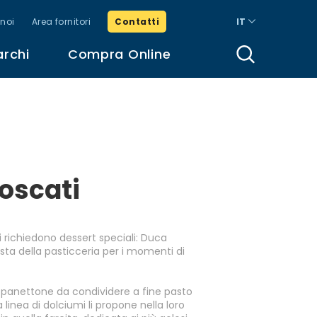
noi
Area fornitori
Contatti
IT
archi
Compra Online
oscati
i richiedono dessert speciali: Duca
ista della pasticceria per i momenti di
 panettone da condividere a fine pasto
 linea di dolciumi li propone nella loro