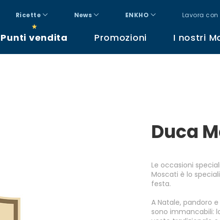
Ricette
News
ENKHO
Lavora con 
Punti vendita
Promozioni
I nostri M
Duca M
Le occasioni special
Moscati è lo special
festa.
A Natale, pandoro e
sono immancabili: la