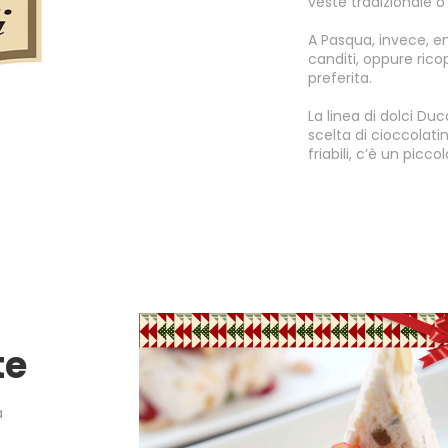
veste tradizionale o 
A Pasqua, invece, e
canditi, oppure rico
preferita.
La linea di dolci D
scelta di cioccolatini
friabili, c’è un picco
te
a