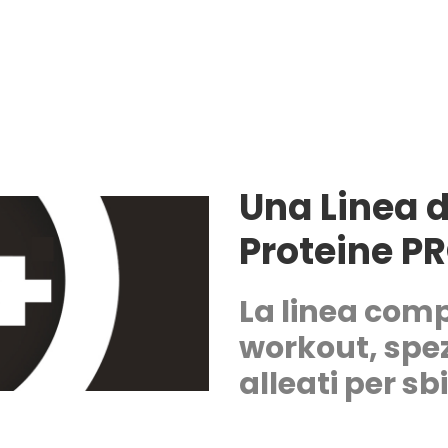
Una Linea di
Proteine
PR
La linea com
workout, spez
alleati per sb