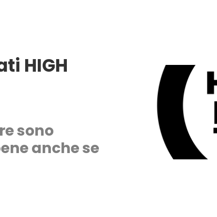
iati HIGH
re sono
bene anche se