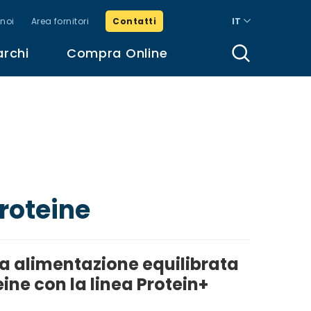
noi
Area fornitori
Contatti
IT
archi
Compra Online
roteine
na alimentazione equilibrata
eine con la linea Protein+