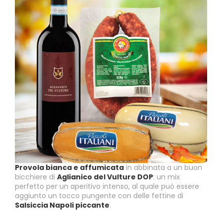
Provola bianca e affumicata
in abbinata a un buon
bicchiere di
Aglianico del Vulture DOP
: un mix
perfetto per un aperitivo intenso, al quale può essere
aggiunto un tocco pungente con delle fettine di
Salsiccia Napoli piccante
.