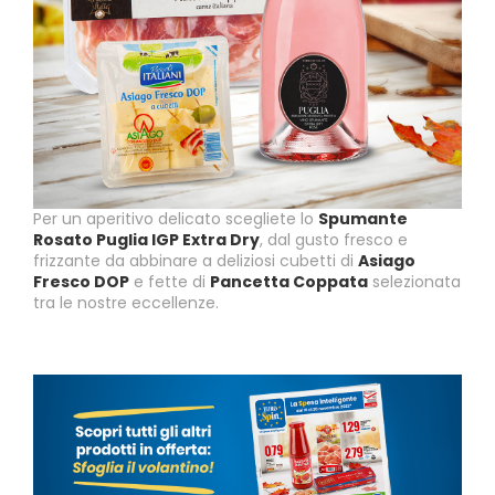
Per un aperitivo delicato scegliete lo
Spumante
Rosato Puglia IGP Extra Dry
, dal gusto fresco e
frizzante da abbinare a deliziosi cubetti di
Asiago
Fresco DOP
e fette di
Pancetta Coppata
selezionata
tra le nostre eccellenze.