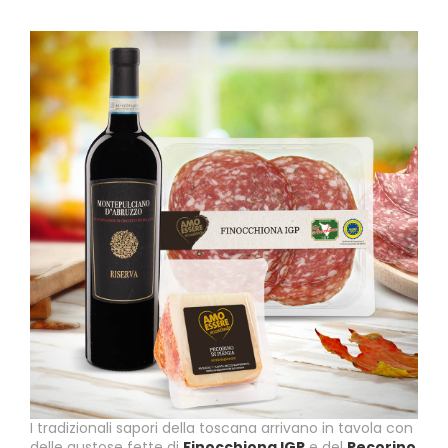
I tradizionali sapori della toscana arrivano in tavola con
delle gustose fette di
Finocchiona IGP
e del
Pecorino