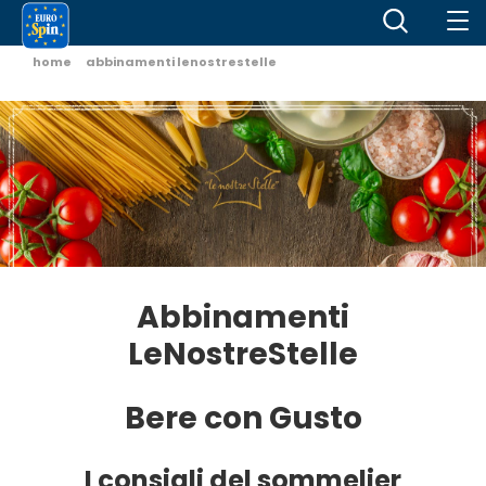
home
abbinamenti lenostrestelle
Abbinamenti
LeNostreStelle
Bere con Gusto
I consigli del sommelier